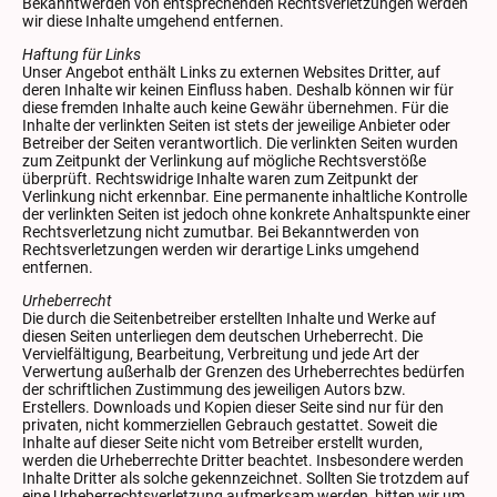
Bekanntwerden von entsprechenden Rechtsverletzungen werden
wir diese Inhalte umgehend entfernen.
Haftung für Links
Unser Angebot enthält Links zu externen Websites Dritter, auf
deren Inhalte wir keinen Einfluss haben. Deshalb können wir für
diese fremden Inhalte auch keine Gewähr übernehmen. Für die
Inhalte der verlinkten Seiten ist stets der jeweilige Anbieter oder
Betreiber der Seiten verantwortlich. Die verlinkten Seiten wurden
zum Zeitpunkt der Verlinkung auf mögliche Rechtsverstöße
überprüft. Rechtswidrige Inhalte waren zum Zeitpunkt der
Verlinkung nicht erkennbar. Eine permanente inhaltliche Kontrolle
der verlinkten Seiten ist jedoch ohne konkrete Anhaltspunkte einer
Rechtsverletzung nicht zumutbar. Bei Bekanntwerden von
Rechtsverletzungen werden wir derartige Links umgehend
entfernen.
Urheberrecht
Die durch die Seitenbetreiber erstellten Inhalte und Werke auf
diesen Seiten unterliegen dem deutschen Urheberrecht. Die
Vervielfältigung, Bearbeitung, Verbreitung und jede Art der
Verwertung außerhalb der Grenzen des Urheberrechtes bedürfen
der schriftlichen Zustimmung des jeweiligen Autors bzw.
Erstellers. Downloads und Kopien dieser Seite sind nur für den
privaten, nicht kommerziellen Gebrauch gestattet. Soweit die
Inhalte auf dieser Seite nicht vom Betreiber erstellt wurden,
werden die Urheberrechte Dritter beachtet. Insbesondere werden
Inhalte Dritter als solche gekennzeichnet. Sollten Sie trotzdem auf
eine Urheberrechtsverletzung aufmerksam werden, bitten wir um